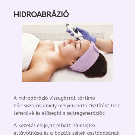
HIDROABRÁZIÓ
A hidroabrázió vízsugárral történő
bőrcsiszolás,amely mélyen ható tisztítást tesz
lehetővé és elősegíti a sejtregenerációt!
A kezelés célja,az elhalt hámsejtek
eltávolítása,és a bazális sejtek osztódásának