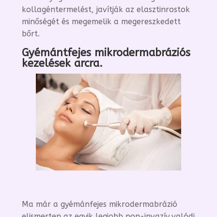
kollagéntermelést, javítják az elasztinrostok
minőségét és megemelik a megereszkedett
bőrt.
Gyémántfejes mikrodermabráziós
kezelések arcra.
Ma már a gyémánfejes mikrodermabrázió
elismerten az egyik legjobb non-invazív,valódi