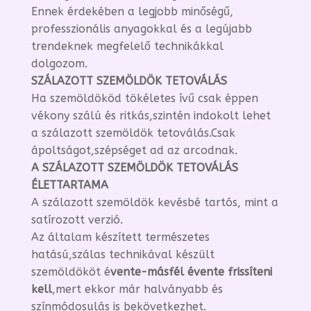
Ennek érdekében a legjobb minőségű,
professzionális anyagokkal és a legújabb
trendeknek megfelelő technikákkal
dolgozom.
SZÁLAZOTT SZEMÖLDÖK TETOVÁLÁS
Ha szemöldököd tökéletes ívű csak éppen
vékony szálú és ritkás,szintén indokolt lehet
a szálazott szemöldök tetoválás.Csak
ápoltságot,szépséget ad az arcodnak.
A SZÁLAZOTT SZEMÖLDÖK TETOVÁLÁS
ÉLETTARTAMA
A szálazott szemöldök kevésbé tartós, mint a
satírozott verzió.
Az általam készített természetes
hatású,szálas technikával készült
szemöldököt é
vente-másfél évente frissíteni
kell
,mert ekkor már halványabb és
színmódosulás is bekövetkezhet.