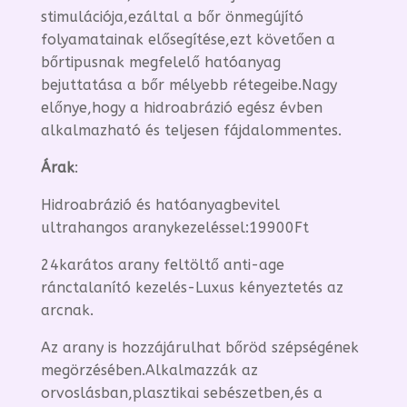
stimulációja,ezáltal a bőr önmegújító
folyamatainak elősegítése,ezt követően a
bőrtipusnak megfelelő hatóanyag
bejuttatása a bőr mélyebb rétegeibe.Nagy
előnye,hogy a hidroabrázió egész évben
alkalmazható és teljesen fájdalommentes.
Árak
:
Hidroabrázió és hatóanyagbevitel
ultrahangos aranykezeléssel:19900Ft
24karátos arany feltöltő anti-age
ránctalanító kezelés-Luxus kényeztetés az
arcnak.
Az arany is hozzájárulhat bőröd szépségének
megörzésében.Alkalmazzák az
orvoslásban,plasztikai sebészetben,és a