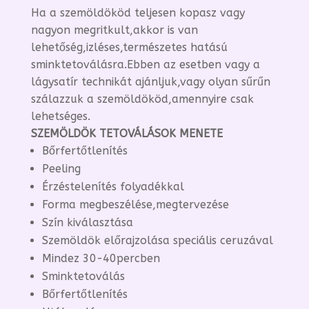
Ha a szemöldököd teljesen kopasz vagy
nagyon megritkult,akkor is van
lehetőség,izléses,természetes hatású
sminktetoválásra.Ebben az esetben vagy a
lágysatír technikát ajánljuk,vagy olyan sűrűn
szálazzuk a szemöldököd,amennyire csak
lehetséges.
SZEMÖLDÖK TETOVÁLÁSOK MENETE
Bőrfertőtlenítés
Peeling
Érzéstelenítés folyadékkal
Forma megbeszélése,megtervezése
Szín kiválasztása
Szemöldök előrajzolása speciális ceruzával
Mindez 30-40percben
Sminktetoválás
Bőrfertőtlenítés