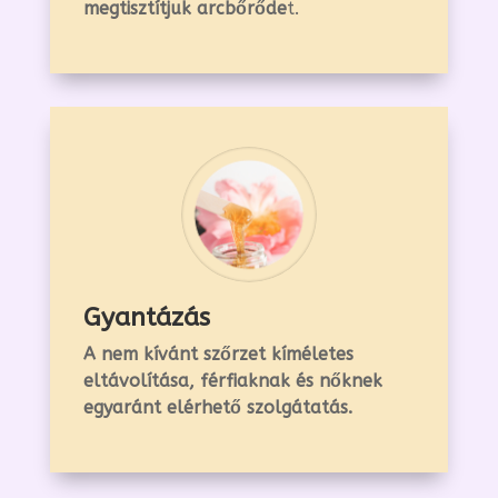
megtisztítjuk arcbőrőde
t.
Gyantázás
A nem kívánt szőrzet kíméletes
eltávolítása, férfiaknak és nőknek
egyaránt elérhető szolgátatás.