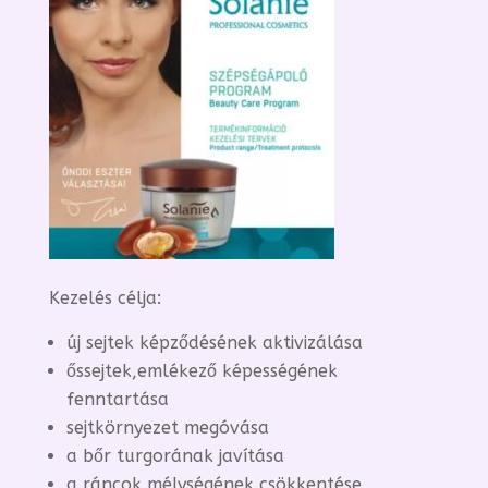
Kezelés célja:
új sejtek képződésének aktivizálása
őssejtek,emlékező képességének
fenntartása
sejtkörnyezet megóvása
a bőr turgorának javítása
a ráncok mélységének csökkentése