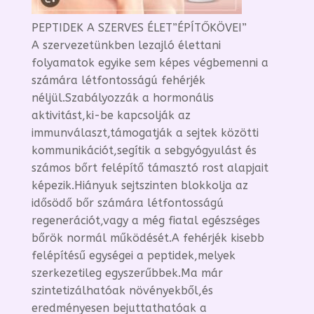
PEPTIDEK A SZERVES ÉLET”ÉPÍTŐKÖVEI”
A szervezetünkben lezajló élettani
folyamatok egyike sem képes végbemenni a
számára létfontosságú fehérjék
néljül.Szabályozzák a hormonális
aktivitást,ki-be kapcsolják az
immunválaszt,támogatják a sejtek közötti
kommunikációt,segítik a sebgyógyulást és
számos bőrt felépítő támasztó rost alapjait
képezik.Hiányuk sejtszinten blokkolja az
idősödő bőr számára létfontosságú
regenerációt,vagy a még fiatal egészséges
bőrök normál működését.A fehérjék kisebb
felépítésű egységei a peptidek,melyek
szerkezetileg egyszerűbbek.Ma már
szintetizálhatóak növényekből,és
eredményesen bejuttathatóak a