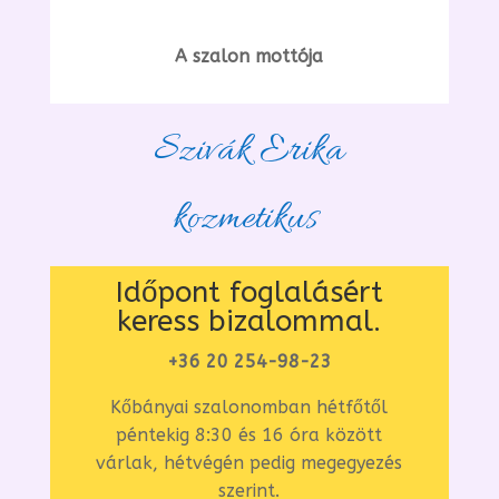
A szalon mottója
Szivák Erika
kozmetikus
Időpont foglalásért
keress bizalommal.
+36 20 254-98-23
Kőbányai szalonomban hétfőtől
péntekig 8:30 és 16 óra között
várlak, hétvégén pedig megegyezés
szerint.