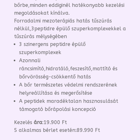
bőrbe,minden eddiginél hatékonyabb kezelési
megoldásokat kínálva.
Forradalmi mezoterápiás hatás tűszúrás
nélkül,3peptidre épülő szuperkomplexekkel a
tűszúrás mélységében
3 szinergens peptidre épülő
szuperkomplexek
Azonnali
ráncsimító,hidratáló,feszesítő,mattító és
bőrvörösség-csökkentő hatás
A bőr természetes védelmi rendszerének
helyreállítása és megerősítése
​A peptidek maradéktalan hasznosulását
támogató bőrápolási koncepció
Kezelés
ára
:19.900 Ft
5 alkalmas bérlet esetén:89.990 Ft