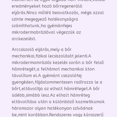
eredményeket hozó bőrregeneráló
eljárás.Nincs műtéti beavatkozás, mégis azzal
szinte megegyező hatékonyságra
számíthatunk,ha gyémánfejes
mikrodermabrázióval végezzük az
arckezelést.
Arccsiszoló eljárás,mely a bőr
mechanikai,fizikai lecsiszolását jelenti.A
mikrodermamráziós kezelés során a bőr felső
hámrétegét,a felhámot mechanikai úton
távolítom el.A gyémánt csiszolófej
gyengéden,fájdalommentesen radírozza le a
bőrt,eltávolítja az elhalt hámréteget.A bőr
üdébb,simább lesz.Az elhalt hámréteg
eltávolítása után a különböző kozmetikumok
háromszor olyan hatékonyan szívódnak
be,mint korábban.Rendszeres vagy kúraszerű