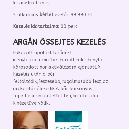
kozmetikában is.
5 alkalmas
bérlet
esetén:89.990 Ft
Kezelés időtartalma
: 90 perc
ARGÁN ŐSSEJTES KEZELÉS
Fokozott ápolást,törődést
igénylő,rugalmatlan,fáradt,fakó,fénytől
károsodott bőr aktiválására ajánlott.A
kezelés után a bőr
feltöltődik,feszesebb,rugalmasabb lesz,az
arckontúr élesedik.A bőr bársonyos
tapintású,sima,élettel teli,fiatalosabb
kinézetűvé válik.