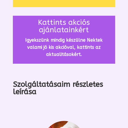
Kattints akciós
ajánlatainkért
Igyekszünk mindig készülne Nektek
valami jó kis akcióval, kattints az
aktualitásokért.
Szolgáltatásaim részletes
leírása