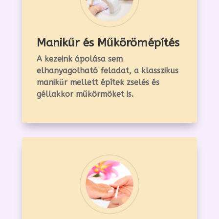
Manikűr és Műkörömépítés
A kezeink ápolása sem
elhanyagolható feladat, a klasszikus
manikűr mellett építek zselés és
géllakkor műkörmöket is.